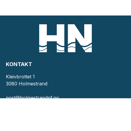
KONTAKT
Kleivbrottet 1
3080 Holmestrand
post@holmestrandnf.no
INFORMASJON
Personvernserklæring