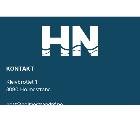
KONTAKT
Kleivbrottet 1
3080 Holmestrand
post@holmestrandnf.no
INFORMASJON
Personvernserklæring