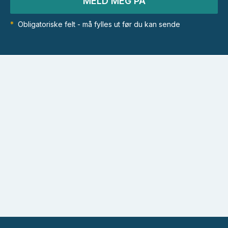
MELD MEG PÅ
*
Obligatoriske felt - må fylles ut før du kan sende